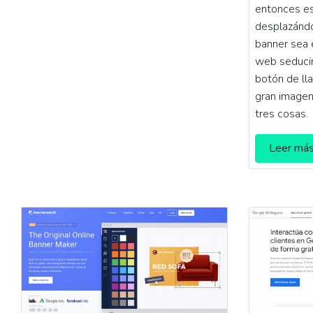
entonces es
desplazánd
banner sea 
web seducirá
botón de lla
gran imagen
tres cosas.
Leer má