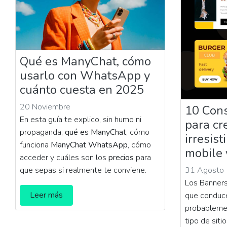
Qué es ManyChat, cómo
usarlo con WhatsApp y
cuánto cuesta en 2025
20 Noviembre
10 Cons
En esta guía te explico, sin humo ni
para cr
propaganda,
qué es ManyChat
, cómo
irresist
funciona
ManyChat WhatsApp
, cómo
mobile 
acceder y cuáles son los
precios
para
que sepas si realmente te conviene.
31 Agosto
Los Banners
Leer más
que conduce
probablemen
tipo de siti