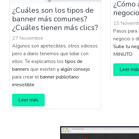
¿Cómo 
¿Cuáles son los tipos de
negocio
banner más comunes?
15 Noviem
¿Cuáles tienen más clics?
Pasos para 
27 Noviembre
negocio o d
Algunos son apetecibles, otros odiosos
Sube tu ne
pero a diario tenemos que lidiar con
MINUTO
ellos. Te explicamos los
tipos de
banners
que existen
y algún consejo
Leer má
para crear el
banner publicitario
irresistible
.
Leer más