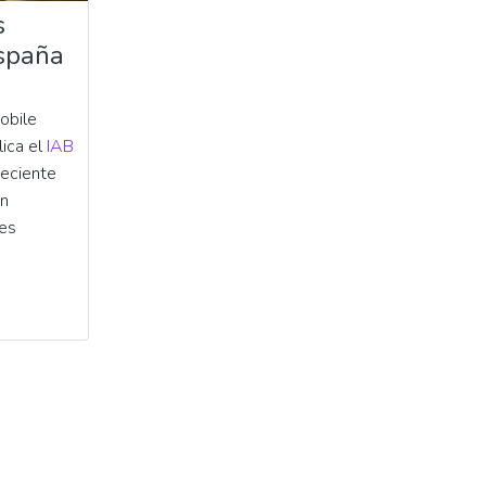
s
spaña
obile
ica el
IAB
reciente
en
 es