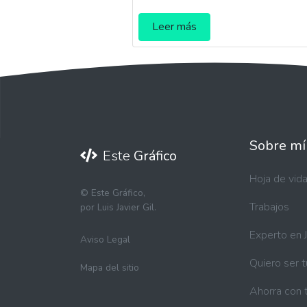
Leer más
Sobre mí
Este
Gráfico
Hoja de vid
©
Este Gráfico,
Trabajos
por Luis Javier Gil.
Experto en 
Aviso Legal
Quiero ser 
Mapa del sitio
Ahorra con 