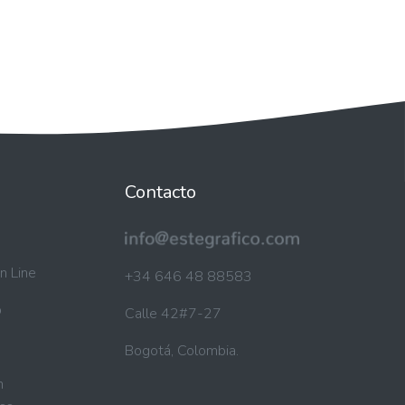
Contacto
n Line
+34 646 48 88583
b
Calle 42#7-27
Bogotá, Colombia.
n