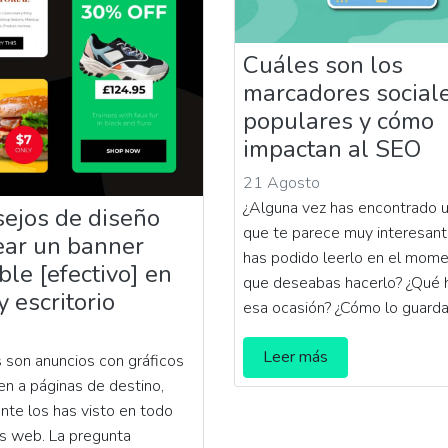
Cuáles son los
marcadores social
populares y cómo
impactan al SEO
21 Agosto
¿Alguna vez has encontrado u
ejos de diseño
que te parece muy interesant
ear un banner
has podido leerlo en el mom
ible [efectivo] en
que deseabas hacerlo? ¿Qué h
y escritorio
esa ocasión? ¿Cómo lo guard
Leer más
 son anuncios con gráficos
n a páginas de destino,
te los has visto en todo
os web. La pregunta