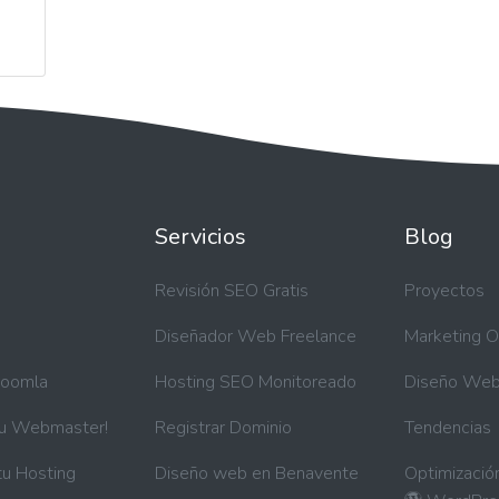
Servicios
Blog
a
Revisión SEO Gratis
Proyectos
Diseñador Web Freelance
Marketing O
Joomla
Hosting SEO Monitoreado
Diseño We
tu Webmaster!
Registrar Dominio
Tendencias
tu Hosting
Diseño web en Benavente
Optimizació