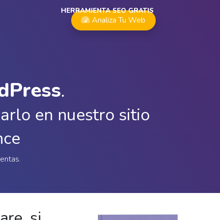
HERRAMIENTA SEO GRATIS
Analiza Tu Web
dPress
.
rlo en nuestro sitio
nce
entas.
re, si