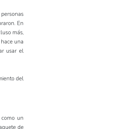
e personas
raron. En
cluso más,
o hace una
ar usar el
iento del
, como un
paquete de