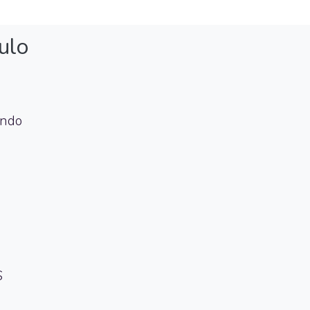
ulo
undo
S