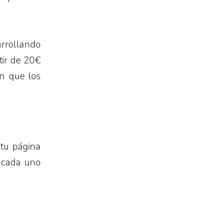
arrollando
tir de 20€
en que los
 tu página
 cada uno