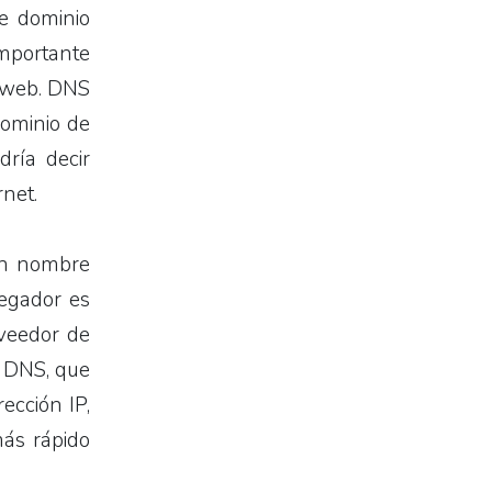
e dominio
mportante
o web. DNS
dominio de
dría decir
rnet.
un nombre
egador es
oveedor de
e DNS, que
ección IP,
más rápido