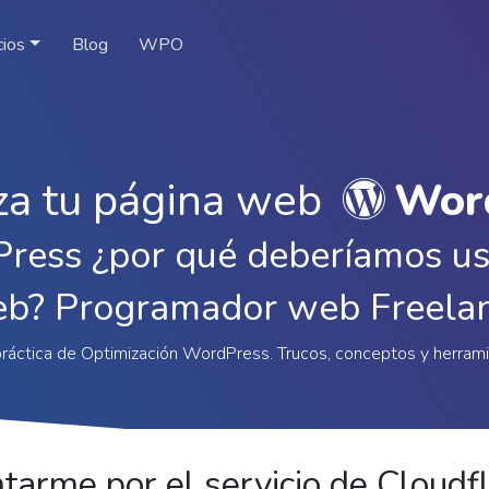
cios
Blog
WPO
za tu página web
Wor
ess ¿por qué deberíamos usa
b? Programador web Freela
práctica de Optimización WordPress. Trucos, conceptos y herrami
arme por el servicio de Cloudfla