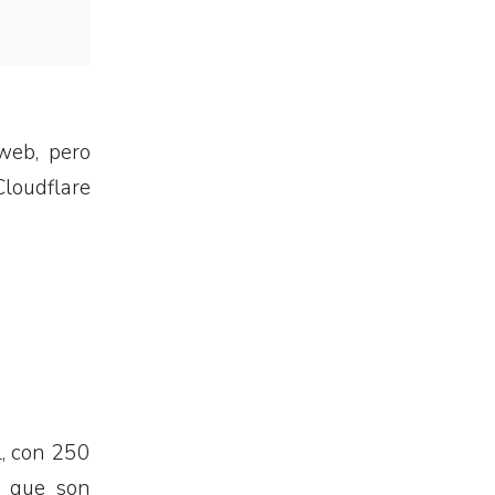
web, pero
loudflare
l, con 250
o que son