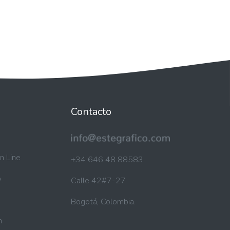
Contacto
n Line
+34 646 48 88583
b
Calle 42#7-27
Bogotá, Colombia.
n