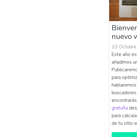
Bienven
nuevo 
23 Octubre
Este año es
añadimos un
Publicaremo
para optimiz
hablaremos
buscadores
encontrará
gratuíta
desa
para calcula
de tu sitio 