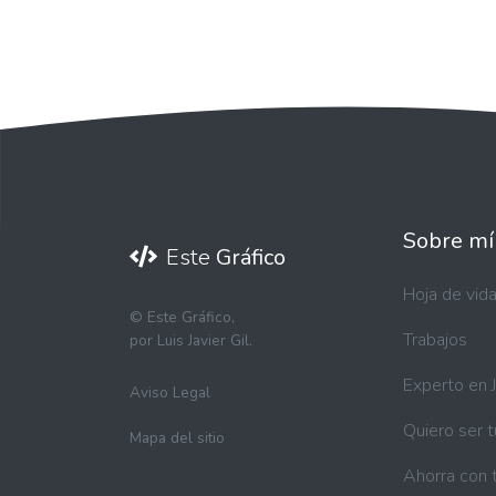
Sobre mí
Este
Gráfico
Hoja de vid
©
Este Gráfico,
Trabajos
por Luis Javier Gil.
Experto en 
Aviso Legal
Quiero ser 
Mapa del sitio
Ahorra con 