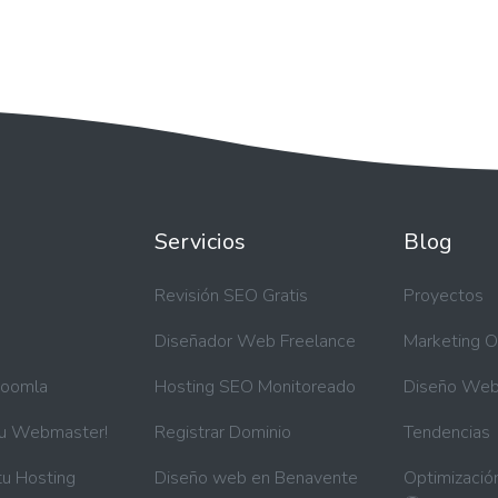
Servicios
Blog
a
Revisión SEO Gratis
Proyectos
Diseñador Web Freelance
Marketing O
Joomla
Hosting SEO Monitoreado
Diseño We
tu Webmaster!
Registrar Dominio
Tendencias
tu Hosting
Diseño web en Benavente
Optimizació