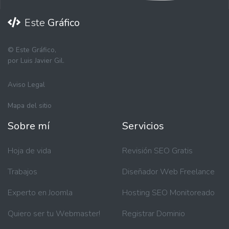
Este
Gráfico
©
Este Gráfico,
por Luis Javier Gil.
Aviso Legal
Mapa del sitio
Sobre mí
Servicios
Hoja de vida
Revisión SEO Gratis
Trabajos
Diseñador Web Freelance
Experto en Joomla
Hosting SEO Monitoreado
Quiero ser tu Webmaster!
Registrar Dominio