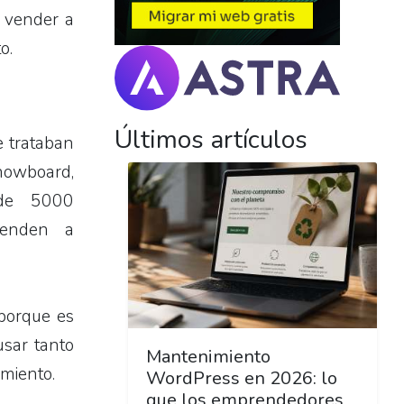
e vender a
o.
Últimos artículos
 trataban
nowboard,
de 5000
ienden a
porque es
usar tanto
Mantenimiento
imiento.
WordPress en 2026: lo
que los emprendedores