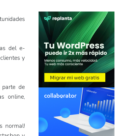
rtunidades
ias del e-
clientes y
 parte de
s online,
s normal!
estashop y