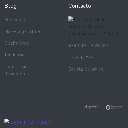
Blog
Contacto
Proyectos
Marketing On Line
Diseño Web
+34 646 48 88583
Tendencias
Calle 42#7-27
Optimización
Bogotá, Colombia.
WordPress