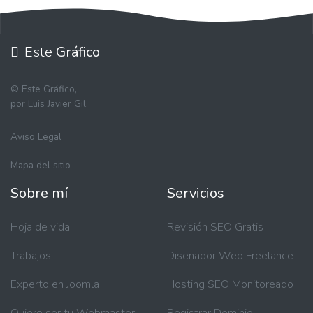
Este
Gráfico
©
Este Gráfico,
por Luis Javier Gil.
Aviso Legal
Mapa del sitio
Sobre mí
Servicios
Hoja de vida
Revisión SEO Gratis
Trabajos
Diseñador Web Freelance
Experto en Joomla
Hosting SEO Monitoreado