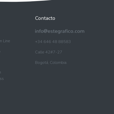
Contacto
n Line
+34 646 48 88583
b
Calle 42#7-27
Bogotá, Colombia.
n
ss