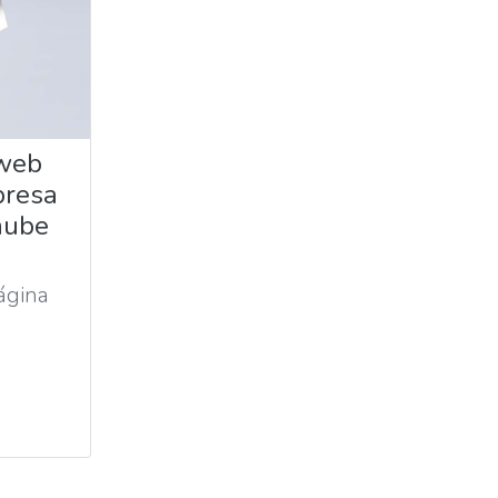
 web
presa
 nube
ágina