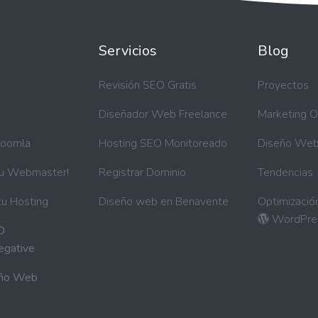
Servicios
Blog
a
Revisión SEO Gratis
Proyectos
Diseñador Web Freelance
Marketing O
Joomla
Hosting SEO Monitoreado
Diseño We
tu Webmaster!
Registrar Dominio
Tendencias
tu Hosting
Diseño web en Benavente
Optimizació
WordPre
O
egative
eño Web