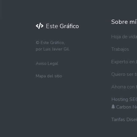
Sobre mí
Este
Gráfico
Hoja de vid
©
Este Gráfico,
Trabajos
por Luis Javier Gil.
Experto en 
Aviso Legal
Quiero ser 
Mapa del sitio
Ahorra con 
Hosting SE
Carbon N
Tarifas Dis