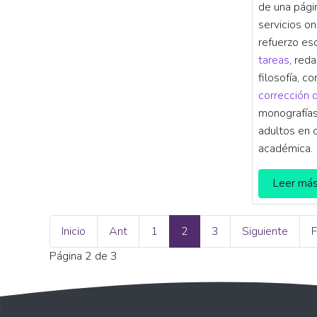
de una pági
servicios on
refuerzo es
tareas
, red
filosofía, c
corrección 
monografías,
adultos en 
académica.
Leer má
Inicio
Ant
1
2
3
Siguiente
F
Página 2 de 3