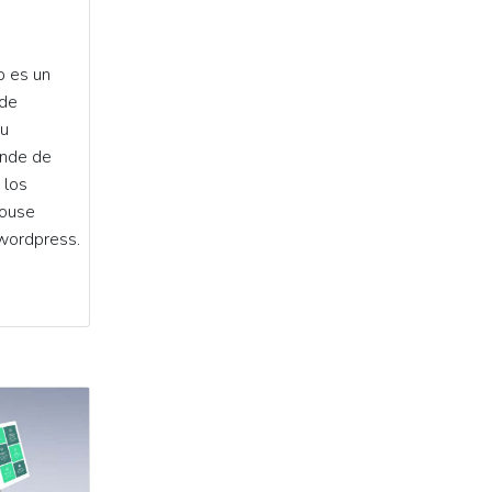
b es un
 de
su
ende de
 los
house
wordpress.