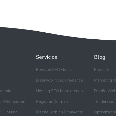
Servicios
Blog
a
Revisión SEO Gratis
Proyectos
Diseñador Web Freelance
Marketing O
Joomla
Hosting SEO Monitoreado
Diseño We
tu Webmaster!
Registrar Dominio
Tendencias
tu Hosting
Diseño web en Benavente
Optimizació