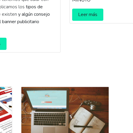
xplicamos los
tipos de
 existen
y algún consejo
Leer más
el
banner publicitario
s