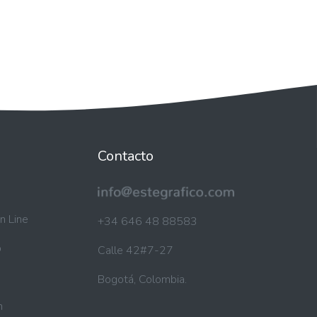
Contacto
n Line
+34 646 48 88583
b
Calle 42#7-27
Bogotá, Colombia.
n