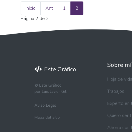
Inicio
Ant
1
2
Página 2 de 2
Sobre mí
Este
Gráfico
Hoja de vid
©
Este Gráfico,
Trabajos
por Luis Javier Gil.
Experto en 
Aviso Legal
Quiero ser 
Mapa del sitio
Ahorra con 