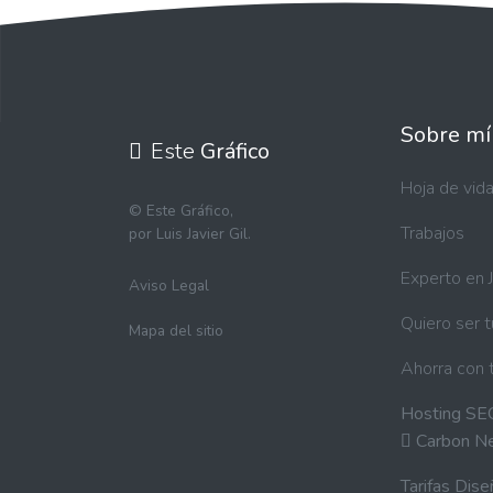
Sobre mí
Este
Gráfico
Hoja de vid
©
Este Gráfico,
Trabajos
por Luis Javier Gil.
Experto en 
Aviso Legal
Quiero ser 
Mapa del sitio
Ahorra con 
Hosting SE
Carbon N
Tarifas Dis