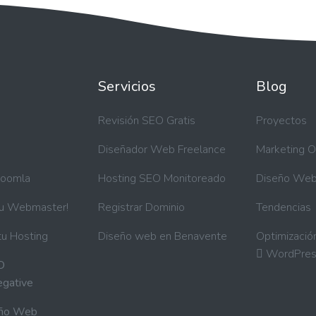
Servicios
Blog
a
Revisión SEO Gratis
Proyectos
Diseñador Web Freelance
Marketing O
Joomla
Hosting SEO Monitoreado
Diseño We
tu Webmaster!
Registrar Dominio
Tendencias
tu Hosting
Diseño web en Benavente
Optimizació
WordPres
O
egative
eño Web