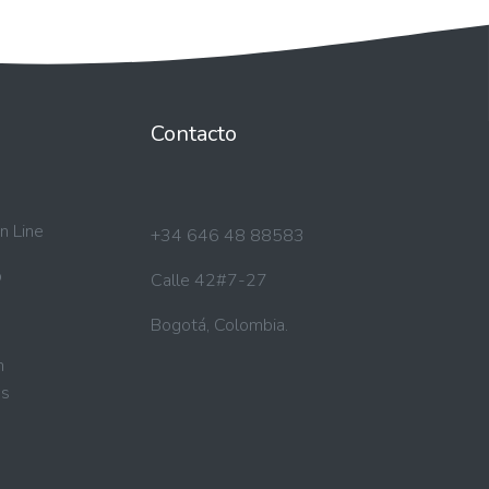
Contacto
n Line
+34 646 48 88583
b
Calle 42#7-27
Bogotá, Colombia.
n
s