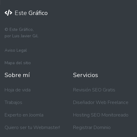
Este
Gráfico
©
Este Gráfico,
por Luis Javier Gil.
Aviso Legal
Mapa del sitio
Sobre mí
Servicios
Hoja de vida
Revisión SEO Gratis
Trabajos
Diseñador Web Freelance
Experto en Joomla
Hosting SEO Monitoreado
Quiero ser tu Webmaster!
Registrar Dominio