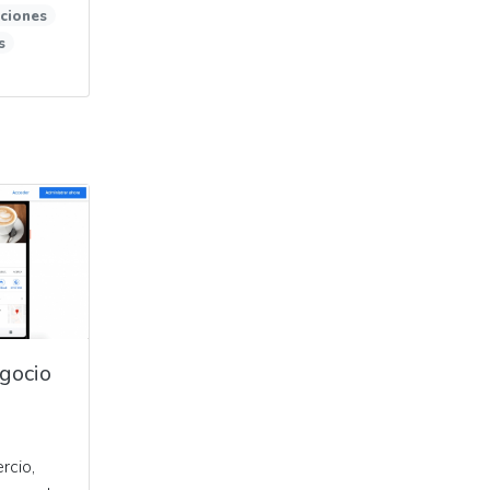
ciones
s
gocio
rcio,