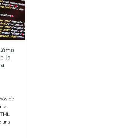
 Cómo
e la
ra
nos de
amos
 HTML
e una