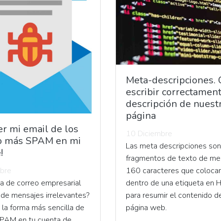
Meta-descripciones.
escribir correctament
descripción de nuest
página
r mi email de los
10 Diciembre
No más SPAM en mi
Las meta descripciones son
!
fragmentos de texto de me
160 caracteres que coloc
bre
dentro de una etiqueta en
ja de correo empresarial
para resumir el contenido d
 de mensajes irrelevantes?
página web.
 la forma más sencilla de
 SPAM en tu cuenta de