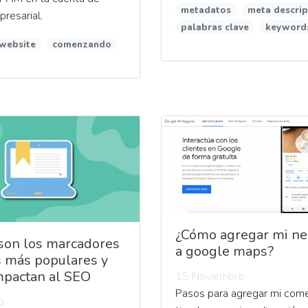
metadatos
meta descrip
resarial.
palabras clave
keyword
website
comenzando
¿Cómo agregar mi ne
son los marcadores
a google maps?
s más populares y
mpactan al SEO
15 Noviembre
Pasos para agregar mi come
o