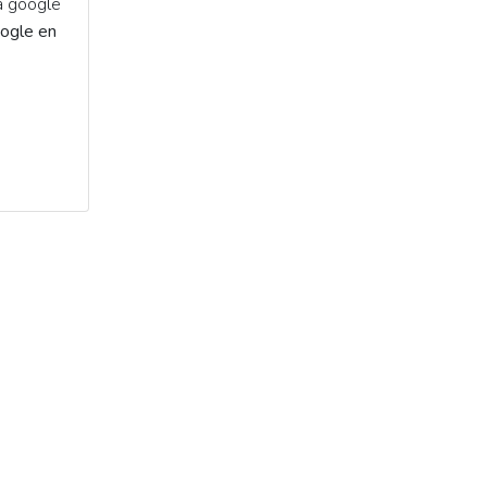
 a google
oogle en