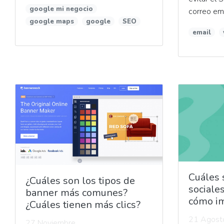
google mi negocio
correo emp
google maps
google
SEO
email
Cuáles 
¿Cuáles son los tipos de
sociale
banner más comunes?
cómo i
¿Cuáles tienen más clics?
21 Agost
27 Noviembre