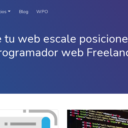
cios
Blog
WPO
 tu web escale posicion
rogramador web Freelan