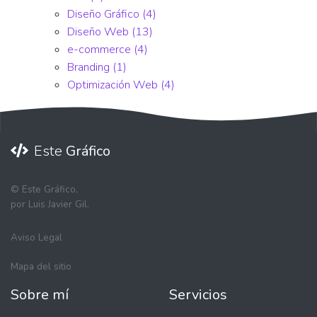
Diseño Gráfico
(4)
Diseño Web
(13)
e-commerce
(4)
Branding
(1)
Optimización Web
(4)
Este
Gráfico
©
Este Gráfico,
por Luis Javier Gil.
Aviso Legal
Mapa del sitio
Sobre mí
Servicios